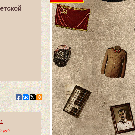
етской
ий
0 руб.