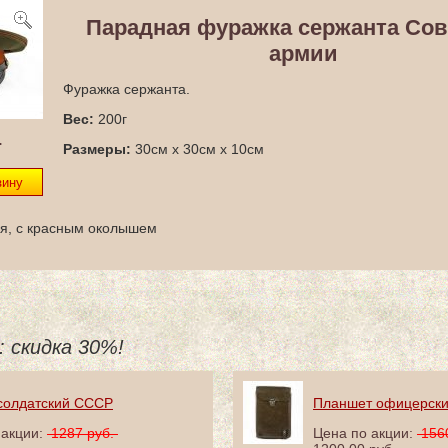
Парадная фуражка сержанта Сов
армии
Фуражка сержанта.
Вес:
200г
.
Размеры:
30см x 30см x 10см
я, с красным околышем
: скидка 30%!
солдатский СССР
Планшет офицерск
 акции:
1287 руб.
Цена по акции:
156